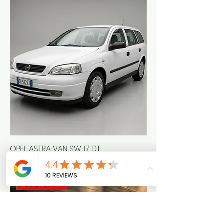
OPEL ASTRA VAN SW 1.7 DTI
Prezzo
2500,00 €