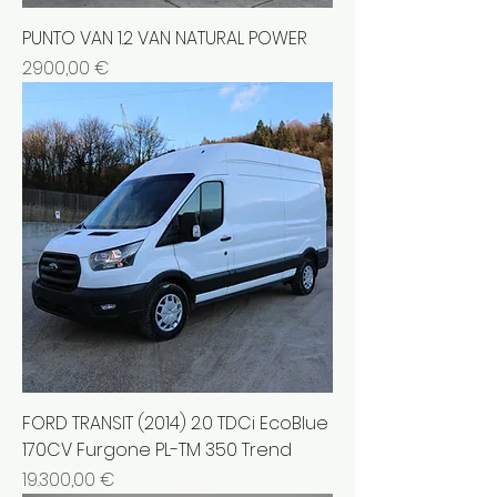
PUNTO VAN 1.2 VAN NATURAL POWER
Prezzo
2900,00 €
FORD TRANSIT (2014) 2.0 TDCi EcoBlue
170CV Furgone PL-TM 350 Trend
Prezzo
19.300,00 €