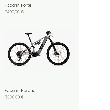
Focarini Forte
Prezzo
2490,00 €
Focarini Nerone
Prezzo
5300,00 €