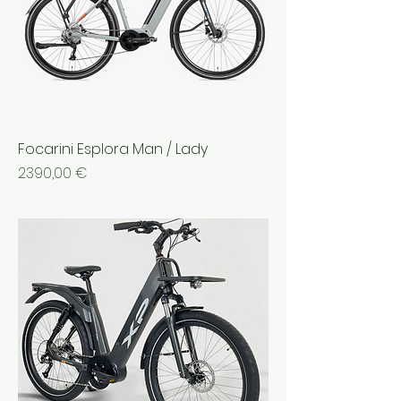
Focarini Esplora Man / Lady
Prezzo
2390,00 €