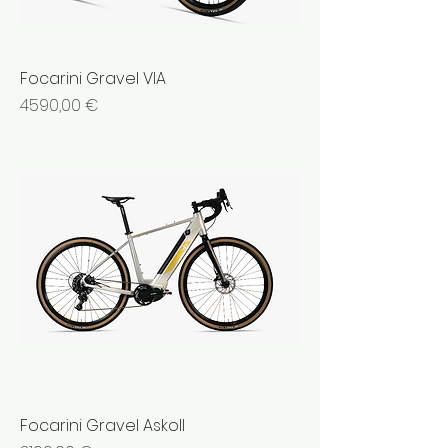
Focarini Gravel VIA
Prezzo
4590,00 €
Focarini Gravel Askoll