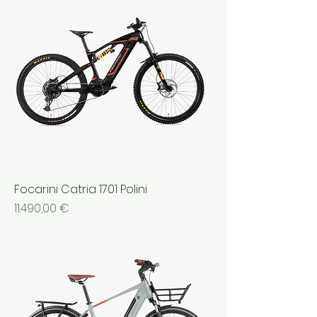
Focarini Catria 1701 Polini
Prezzo
11.490,00 €