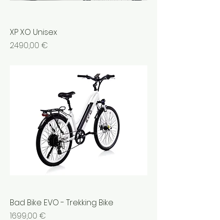
XP XO Unisex
Prezzo
2490,00 €
Bad Bike EVO - Trekking Bike
Prezzo
1699,00 €