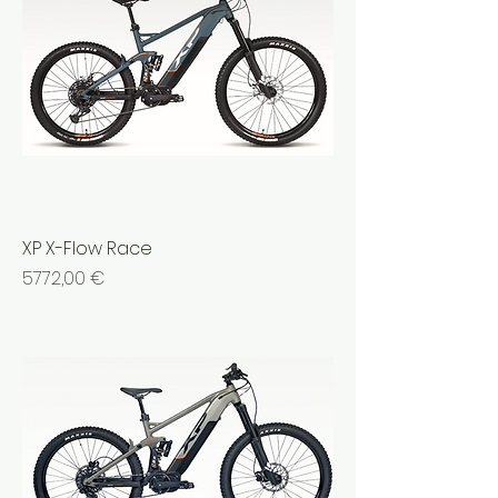
XP X-Flow Race
Prezzo
5772,00 €