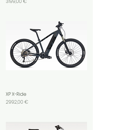
Prezzo
3199,00 €
XP X-Ride
Prezzo
2992,00 €