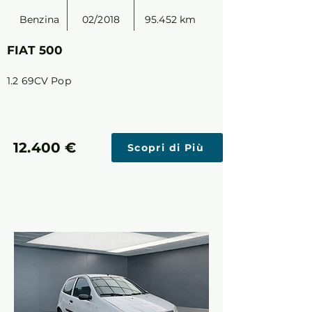
Benzina
02/2018
95.452 km
FIAT 500
1.2 69CV Pop
12.400 €
Scopri di Più