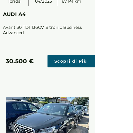
Ibrida
04/2023
67.141 km
AUDI A4
Avant 30 TDI 136CV S tronic Business
Advanced
30.500 €
Scopri di Più