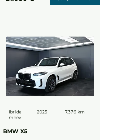
Ibrida
2025
7.376 km
mhev
BMW X5