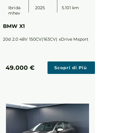
Ibrida
2025
5.101 km
mhev
BMW X1
20d 2.0 48V 150CV(163CV) xDrive Msport
49.000 €
Scopri di Più