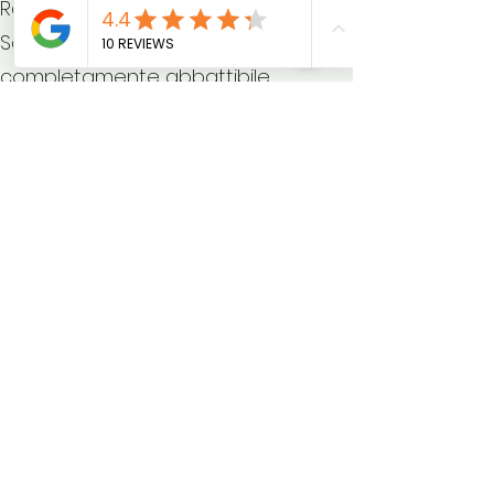
Radio "Composition"
Schienale passeggero anteriore
completamente abbattibile
Schienale posteriore divisibile e
ribaltabile separatamente (40:20:40)
Sedili anteriori regolabili in altezza
Sensore pioggia
Side Assist plus con Rear Traffic Alert
Sistema di frenata anti collisione
multipla (Multi Collision Brake)
Specchietti retrovisori esterni
regolabili, riscaldabili e ripiegabili
elettricamente
Specchietto retrovisivo interno
schermabile automaticamente