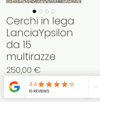
Cerchi in lega
LanciaYpsilon
da 15
multirazze
Prezzo
250,00 €
Cerchi Lancia Ypsilon da 15
originali con gomme usate
Chiedi Info
(WhatsApp)