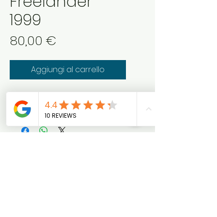
Freelander
1999
Prezzo
80,00 €
Aggiungi al carrello
centralina diesel freelander
anno 1999 motore rover
Chiedi Info
(WhatsApp)
ProC
ar