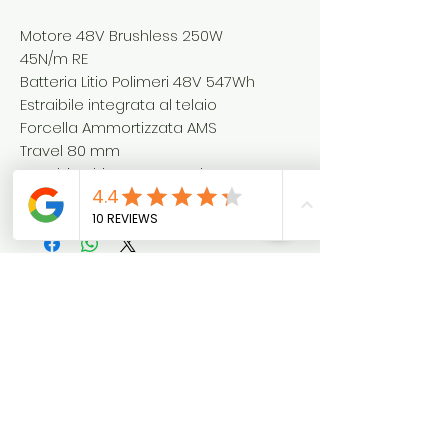
Motore 48V Brushless 250W
45N/m RE
Batteria Litio Polimeri 48V 547Wh
Estraibile integrata al telaio
Forcella Ammortizzata AMS
Travel 80 mm
Cambio Shimano M310 Altus 7V
Ruota 20”(20 x 4)
Chiedi Info
(WhatsApp)
ProC
ar
info@pro-car.it