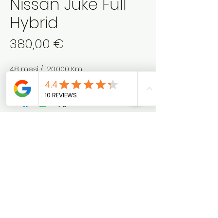
Nissan Juke Full
Hybrid
Prezzo
380,00 €
48 mesi / 120.000 Km
Anticipo 3000 €, iva esclusa
Chiedi Info
(WhatsApp)
ProC
ar
info@pro-car.it