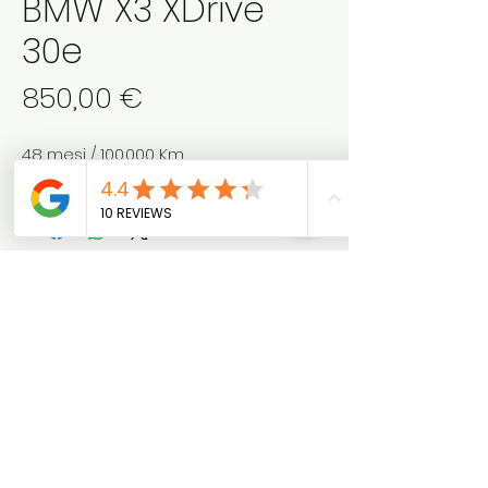
BMW X3 XDrive
30e
Prezzo
850,00 €
48 mesi / 100.000 Km
Anticipo 4000 €, iva esclusa
Chiedi Info
(WhatsApp)
ProC
ar
info@pro-car.it