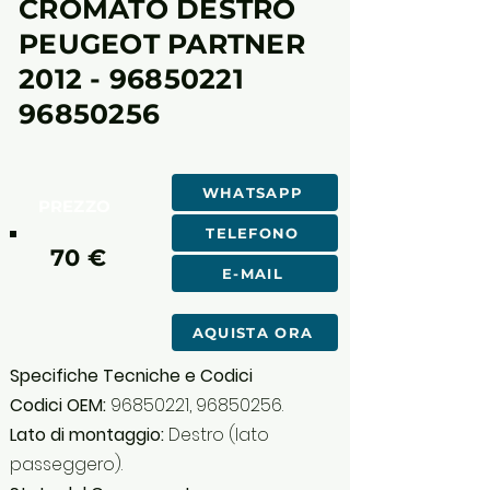
CROMATO DESTRO
PEUGEOT PARTNER
2012 - 96850221
96850256
WHATSAPP
PREZZO
TELEFONO
70 €
E-MAIL
AQUISTA ORA
Specifiche Tecniche e Codici
Codici OEM:
96850221
,
96850256
.
Lato di montaggio:
Destro (lato
passeggero).