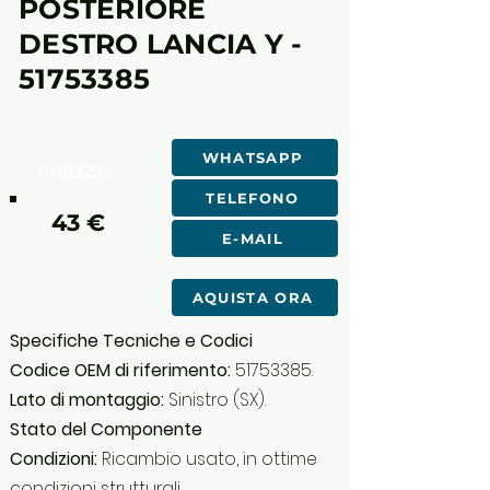
POSTERIORE
DESTRO LANCIA Y -
51753385
WHATSAPP
PREZZO
TELEFONO
43 €
E-MAIL
AQUISTA ORA
Specifiche Tecniche e Codici
Codice OEM di riferimento:
51753385
.
Lato di montaggio:
Sinistro (SX).
Stato del Componente
Condizioni:
Ricambio usato, in ottime
condizioni strutturali.