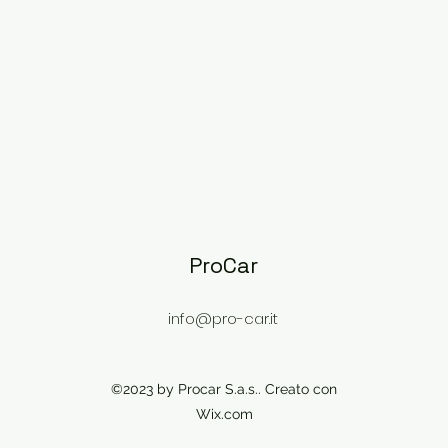
ProC
ar
info@pro-car.it
©2023 by Procar S.a.s.. Creato con
Wix.com